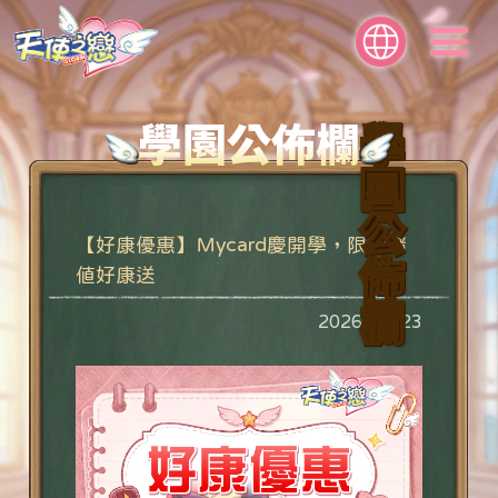
學園公佈欄
學
園
公
【好康優惠】Ｍycard慶開學，限量儲
佈
值好康送
欄
2026/06/23