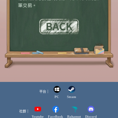
筆交易。
平台｜
PC
Steam
社群｜
Youtube
FaceBook
Bahamut
Discord