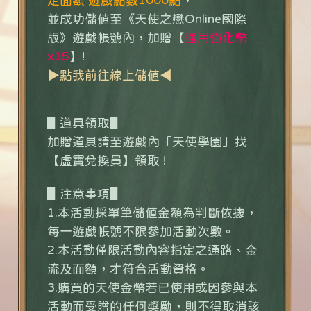
並成功儲值至《天使之戀Online國際
版》遊戲帳號內，加贈【
通用強化幣
x15
】!
▶點我前往線上儲值◀
▋道具領取▋
加贈道具請至遊戲內「天使學園」找
【虛寶兌換員】領取
!
▋注意事項▋
1.本活動採單筆儲值金額為判斷依據，
每一遊戲帳號不限參加活動次數。
2.本活動僅限活動內容指定之通路、金
流及面額，才符合活動資格。
3.購買的天使金幣若已使用或因參與本
活動而受贈的任何獎勵，則不得取消該