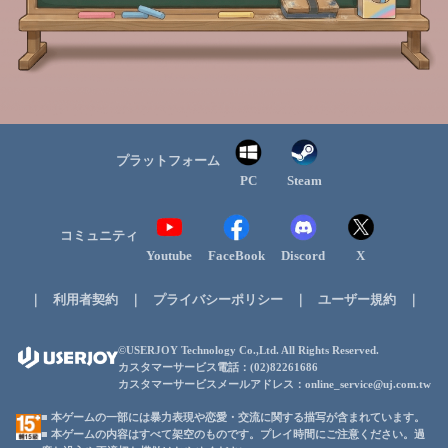
プラットフォーム
PC
Steam
コミュニティ
Youtube
FaceBook
Discord
X
｜
｜
｜
｜
利用者契約
プライバシーポリシー
ユーザー規約
©USERJOY Technology Co.,Ltd. All Rights Reserved.
カスタマーサービス電話：(02)82261686
カスタマーサービスメールアドレス：online_service@uj.com.tw
■ 本ゲームの一部には暴力表現や恋愛・交流に関する描写が含まれています。
■ 本ゲームの内容はすべて架空のものです。プレイ時間にご注意ください。過