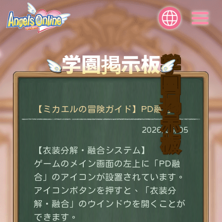
学園掲示板
学
園
掲
【ミカエルの冒険ガイド】PD融合
示
2026/06/05
板
【衣装分解・融合システム】
ゲームのメイン画面の左上に「PD融
合」のアイコンが設置されています。
アイコンボタンを押すと、「衣装分
解・融合」のウインドウを開くことが
できます。