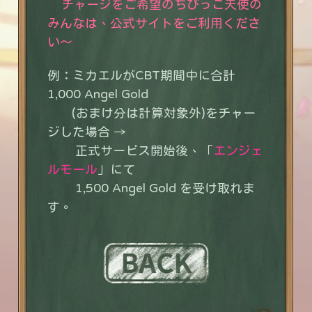
チャージをご希望のちびっこ天使の
みんなは、公式サイトをご利用くださ
い〜
例：ミカエルがCBT期間中に合計
1,000
Angel Gold
(おまけ分は計算対象外)
をチャー
ジした場合 →
正式サービス開始後、
「
エンジェ
ルモール
」
にて
1,500
Angel Gold
を受け取れま
す。