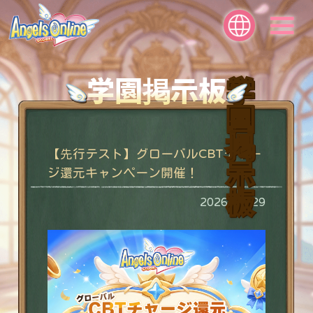
学園掲示板
学
園
掲
【先行テスト】グローバルCBTチャー
示
ジ還元キャンペーン開催！
板
2026/05/29