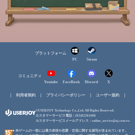
プラットフォーム
PC
Steam
コミュニティ
Youtube
FaceBook
Discord
X
｜
｜
｜
｜
利用者契約
プライバシーポリシー
ユーザー規約
©USERJOY Technology Co.,Ltd. All Rights Reserved.
カスタマーサービス電話：(02)82261686
カスタマーサービスメールアドレス：online_service@uj.com.tw
■ 本ゲームの一部には暴力表現や恋愛・交流に関する描写が含まれています。